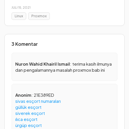
JULI 15, 2021
Linux
Proxmox
3 Komentar
Nuron Wahid Khairil Ismail
: terima kasih ilmunya
dan pengalamannya masalah proxmox bab ini
Anonim
: 21E389ED
sivas esçort numaraları
güllük esçort
siverek esçort
ılıca esçort
ürgüp esçort