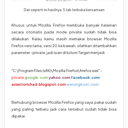
Dan seperti ini hasilnya, 5 tab terbuka bersamaan
Khusus untuk Mozilla Firefox membuka banyak halaman
secara otomatis pada mode private sudah tidak bisa
dilakukan. Kalau kamu masih memakai browser Mozilla
Firefox versi lama, versi 20 ke bawah, silahkan ditambahkan
parameter –private, jadi isian di kolom Target menjadi:
"C:\Program Files (x86)\Mozilla Firefox\firefox.exe"
-
private
google.com
yahoo.com
facebook.com
aviantorichad.blogspot.com
warungkost.com
Berhubung browser Mozilla Firefox yang saya pakai sudah
yang paling terbaru jadi cara tersebut sudah tidak bisa
dipakai.