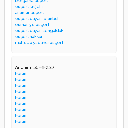
bergama esçort
esçort kırşehir
anamur esçort
esçort bayan İstanbul
osmaniye esçort
esçort bayan zonguldak
esçort hakkari
maltepe yabancı esçort
Anonim
: 55F4F23D
Forum
Forum
Forum
Forum
Forum
Forum
Forum
Forum
Forum