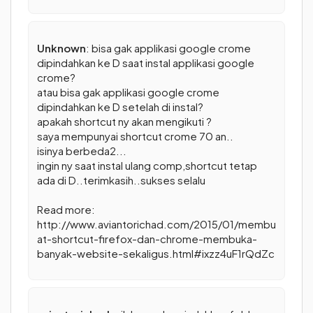
Unknown
: bisa gak applikasi google crome
dipindahkan ke D saat instal applikasi google
crome?
atau bisa gak applikasi google crome
dipindahkan ke D setelah di instal?
apakah shortcut ny akan mengikuti ?
saya mempunyai shortcut crome 70 an..
isinya berbeda2...
ingin ny saat instal ulang comp,shortcut tetap
ada di D..terimkasih..sukses selalu
Read more:
http://www.aviantorichad.com/2015/01/membu
at-shortcut-firefox-dan-chrome-membuka-
banyak-website-sekaligus.html#ixzz4uF1rQdZc