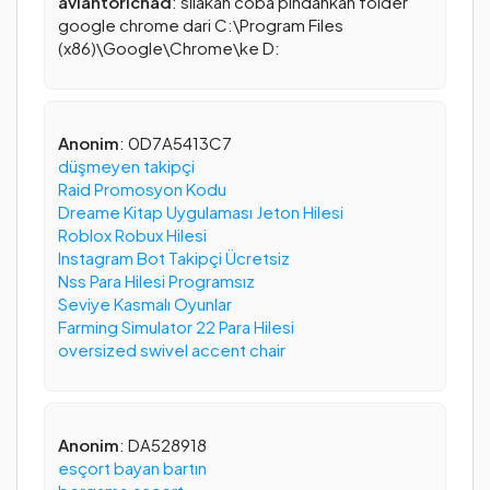
aviantorichad
: silakan coba pindahkan folder
google chrome dari C:\Program Files
(x86)\Google\Chrome\ke D:
Anonim
: 0D7A5413C7
düşmeyen takipçi
Raid Promosyon Kodu
Dreame Kitap Uygulaması Jeton Hilesi
Roblox Robux Hilesi
Instagram Bot Takipçi Ücretsiz
Nss Para Hilesi Programsız
Seviye Kasmalı Oyunlar
Farming Simulator 22 Para Hilesi
oversized swivel accent chair
Anonim
: DA528918
esçort bayan bartın