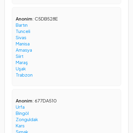
Anonim
: C5DB528E
Bartın
Tunceli
Sivas
Manisa
Amasya
Siirt
Maraş
Uşak
Trabzon
Anonim
: 677DA510
Urfa
Bingöl
Zonguldak
Kars
Şırnak