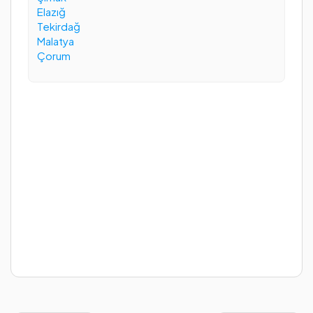
Elazığ
Tekirdağ
Malatya
Çorum