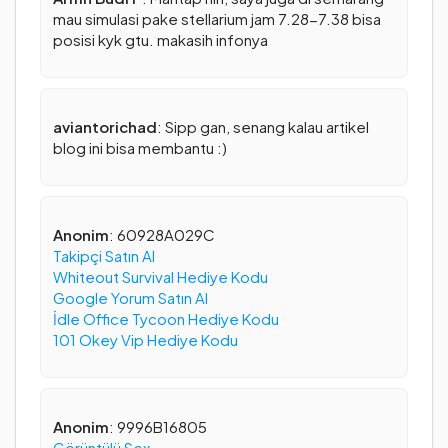
mau simulasi pake stellarium jam 7.28-7.38 bisa
posisi kyk gtu. makasih infonya
aviantorichad
: Sipp gan, senang kalau artikel
blog ini bisa membantu :)
Anonim
: 60928A029C
Takipçi Satın Al
Whiteout Survival Hediye Kodu
Google Yorum Satın Al
İdle Office Tycoon Hediye Kodu
101 Okey Vip Hediye Kodu
Anonim
: 9996B16805
Görüntülü Sex