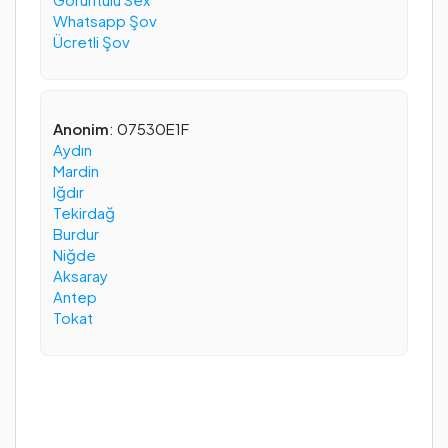
Whatsapp Şov
Ücretli Şov
Anonim
: 07530E1F
Aydın
Mardin
Iğdır
Tekirdağ
Burdur
Niğde
Aksaray
Antep
Tokat