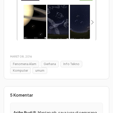
MARET 08, 2016
Fenomena Alam
Gerhana
Info Tekno
Komputer
umum
5 Komentar
Arifin Budi P
: Mantap nih, saya juga di semarang