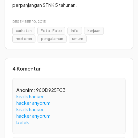
perpanjangan STNK 5 tahunan.
DESEMBER 10, 2015
curhatan
Foto-Foto
Info
kerjaan
motoran
pengalaman
umum
4 Komentar
Anonim
: 960D925FC3
kiralık hacker
hacker arıyorum
kiralık hacker
hacker arıyorum
belek