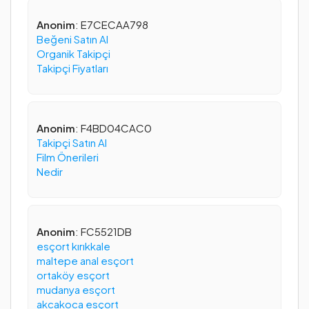
Anonim
: E7CECAA798
Beğeni Satın Al
Organik Takipçi
Takipçi Fiyatları
Anonim
: F4BD04CAC0
Takipçi Satın Al
Film Önerileri
Nedir
Anonim
: FC5521DB
esçort kırıkkale
maltepe anal esçort
ortaköy esçort
mudanya esçort
akcakoca esçort