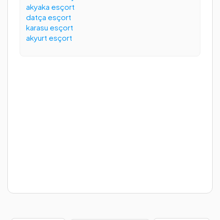
akyaka esçort
datça esçort
karasu esçort
akyurt esçort