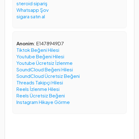
steroid sipariş
Whatsapp Şov
sigara satın al
Anonim
: E1478949D7
Tiktok Beğeni Hilesi
Youtube Beğeni Hilesi
Youtube Ücretsiz İzlenme
SoundCloud Beğeni Hilesi
SoundCloud Ücretsiz Beğeni
Threads Takipçi Hilesi
Reels İzlenme Hilesi
Reels Ücretsiz Beğeni
Instagram Hikaye Görme