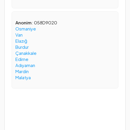
Anonim
: 058D9020
Osmaniye
Van
Elazığ
Burdur
Çanakkale
Edirne
Adıyaman
Mardin
Malatya