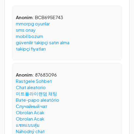
Anonim
: BCB695E743
mmorpg oyunlar
sms onay
mobil bozum
güvenilir takipçi satın alma
takipçi fiyatları
Anonim
: 87683096
Rastgele Sohbet
Chat aleatorio
미트플라이랜덤 채팅
Bate-papo aleatório
Случайный чат
Obrolan Acak
Obrolan Acak
แชทแบบสุ่ม
Náhodný chat