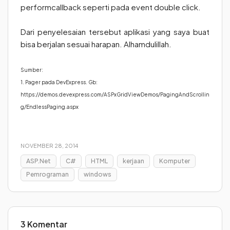
performcallback seperti pada event double click.
Dari penyelesaian tersebut aplikasi yang saya buat
bisa berjalan sesuai harapan. Alhamdulillah.
Sumber:
1. Pager pada DevExpress. Gb:
https://demos.devexpress.com/ASPxGridViewDemos/PagingAndScrollin
g/EndlessPaging.aspx
NOVEMBER 28, 2014
ASP.Net
C#
HTML
kerjaan
Komputer
Pemrograman
windows
3 Komentar