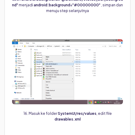
nd"
menjadi
android:background="#00000000"
, simpan dan
menuju step selanjutnya
16. Masuk ke folder
SystemUI/res/values
, edit file
drawables.xml