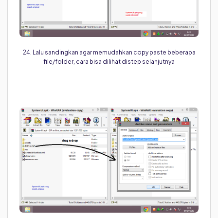
24. Lalu sandingkan agar memudahkan copy paste beberapa
file/folder, cara bisa dilihat distep selanjutnya