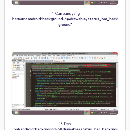
14. Cari baris yang
bernama
android:background="@drawable/status_bar_back
ground"
15. Dan
ubah
android:background="@drawable/status_bar_backgrou