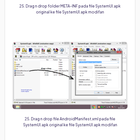
25. Drag n drop folder META-INF pada file SystemUI.apk
original ke file SystemUI.apk modifan
25. Drag n drop file AndroidManifest.xml pada file
SystemUI.apk original ke file SystemUI.apk modifan