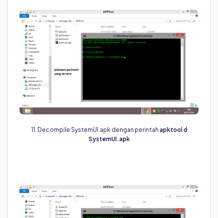
11. Decompile SystemUI.apk dengan perintah
apktool d
SystemUI.apk