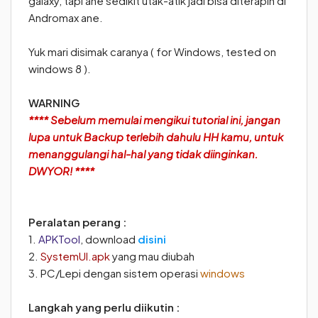
galaxy, tapi ane sedikit utak-atik jadi bisa diterapin di
Andromax ane.
Yuk mari disimak caranya ( for Windows, tested on
windows 8 ).
WARNING
**** Sebelum memulai mengikui tutorial ini, jangan
lupa untuk Backup terlebih dahulu HH kamu, untuk
menanggulangi hal-hal yang tidak diinginkan.
DWYOR! ****
Peralatan perang :
1.
APKTool
, download
disini
2.
SystemUI.apk
yang mau diubah
3. PC/Lepi dengan sistem operasi
windows
Langkah yang perlu diikutin :