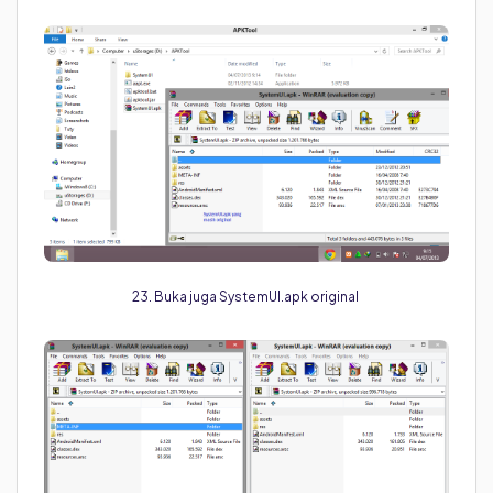
23. Buka juga SystemUI.apk original