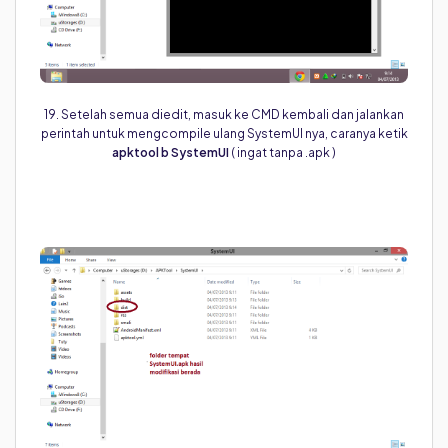
19. Setelah semua diedit, masuk ke CMD kembali dan jalankan
perintah untuk mengcompile ulang SystemUI nya, caranya ketik
apktool b SystemUI
( ingat tanpa .apk )